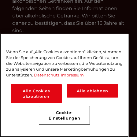
alkoholischen Getränken ein. Auf den
folgenden Seiten finden Sie Informationen
über alkoholische Getränke. Wir bitten Sie
daher zu bestätigen, dass Sie über 16 Jahre alt
sind.
Sind Sie über 16 Jahre
Wenn Sie auf „Alle Cookies akzeptieren“ klicken, stimmen
Sie der Speicherung von Cookies auf Ihrem Gerät zu, um
alt?
die Websitenavigation zu verbessern, die Websitenutzung
zu analysieren und unsere Marketingbemühungen zu
unterstützen.
Datenschutz
Impressum
Ja
nein
Alle Cookies
Alle ablehnen
akzeptieren
Cookie-
Einstellungen